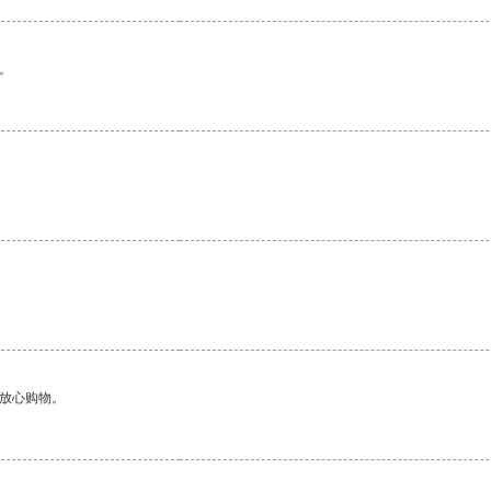
。
够放心购物。