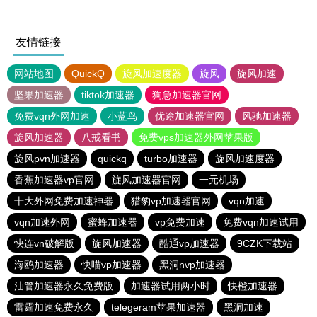
友情链接
网站地图
QuickQ
旋风加速度器
旋风
旋风加速
坚果加速器
tiktok加速器
狗急加速器官网
免费vqn外网加速
小蓝鸟
优途加速器官网
风驰加速器
旋风加速器
八戒看书
免费vps加速器外网苹果版
旋风pvn加速器
quickq
turbo加速器
旋风加速度器
香蕉加速器vp官网
旋风加速器官网
一元机场
十大外网免费加速神器
猎豹vp加速器官网
vqn加速
vqn加速外网
蜜蜂加速器
vp免费加速
免费vqn加速试用
快连vn破解版
旋风加速器
酷通vp加速器
9CZK下载站
海鸥加速器
快喵vp加速器
黑洞nvp加速器
油管加速器永久免费版
加速器试用两小时
快橙加速器
雷霆加速免费永久
telegeram苹果加速器
黑洞加速