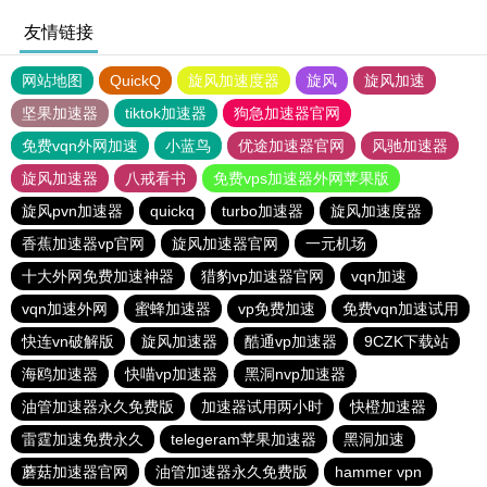
友情链接
网站地图
QuickQ
旋风加速度器
旋风
旋风加速
坚果加速器
tiktok加速器
狗急加速器官网
免费vqn外网加速
小蓝鸟
优途加速器官网
风驰加速器
旋风加速器
八戒看书
免费vps加速器外网苹果版
旋风pvn加速器
quickq
turbo加速器
旋风加速度器
香蕉加速器vp官网
旋风加速器官网
一元机场
十大外网免费加速神器
猎豹vp加速器官网
vqn加速
vqn加速外网
蜜蜂加速器
vp免费加速
免费vqn加速试用
快连vn破解版
旋风加速器
酷通vp加速器
9CZK下载站
海鸥加速器
快喵vp加速器
黑洞nvp加速器
油管加速器永久免费版
加速器试用两小时
快橙加速器
雷霆加速免费永久
telegeram苹果加速器
黑洞加速
蘑菇加速器官网
油管加速器永久免费版
hammer vpn