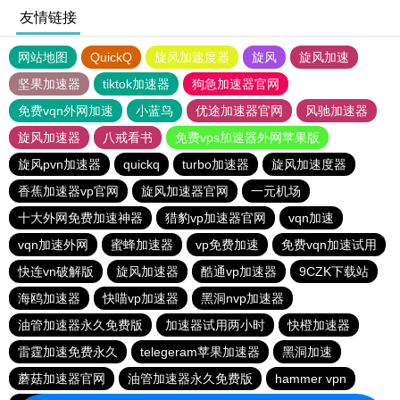
友情链接
网站地图
QuickQ
旋风加速度器
旋风
旋风加速
坚果加速器
tiktok加速器
狗急加速器官网
免费vqn外网加速
小蓝鸟
优途加速器官网
风驰加速器
旋风加速器
八戒看书
免费vps加速器外网苹果版
旋风pvn加速器
quickq
turbo加速器
旋风加速度器
香蕉加速器vp官网
旋风加速器官网
一元机场
十大外网免费加速神器
猎豹vp加速器官网
vqn加速
vqn加速外网
蜜蜂加速器
vp免费加速
免费vqn加速试用
快连vn破解版
旋风加速器
酷通vp加速器
9CZK下载站
海鸥加速器
快喵vp加速器
黑洞nvp加速器
油管加速器永久免费版
加速器试用两小时
快橙加速器
雷霆加速免费永久
telegeram苹果加速器
黑洞加速
蘑菇加速器官网
油管加速器永久免费版
hammer vpn