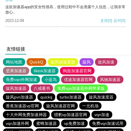
这款加速器app的安全性很高，使用过程中不会泄露个人信息，让我非常
放心。
2023-12-09
支持
[0]
反对
[0]
友情链接
网站地图
QuickQ
旋风加速度器
旋风
旋风加速
坚果加速器
tiktok加速器
狗急加速器官网
免费vqn外网加速
小蓝鸟
优途加速器官网
风驰加速器
旋风加速器
八戒看书
免费vps加速器外网苹果版
旋风pvn加速器
quickq
turbo加速器
旋风加速度器
香蕉加速器vp官网
旋风加速器官网
一元机场
十大外网免费加速神器
猎豹vp加速器官网
vqn加速
vqn加速外网
蜜蜂加速器
vp免费加速
免费vqn加速试用