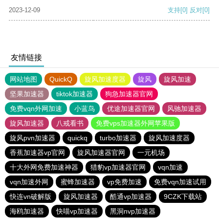
2023-12-09
支持
[0]
反对
[0]
友情链接
网站地图
QuickQ
旋风加速度器
旋风
旋风加速
坚果加速器
tiktok加速器
狗急加速器官网
免费vqn外网加速
小蓝鸟
优途加速器官网
风驰加速器
旋风加速器
八戒看书
免费vps加速器外网苹果版
旋风pvn加速器
quickq
turbo加速器
旋风加速度器
香蕉加速器vp官网
旋风加速器官网
一元机场
十大外网免费加速神器
猎豹vp加速器官网
vqn加速
vqn加速外网
蜜蜂加速器
vp免费加速
免费vqn加速试用
快连vn破解版
旋风加速器
酷通vp加速器
9CZK下载站
海鸥加速器
快喵vp加速器
黑洞nvp加速器