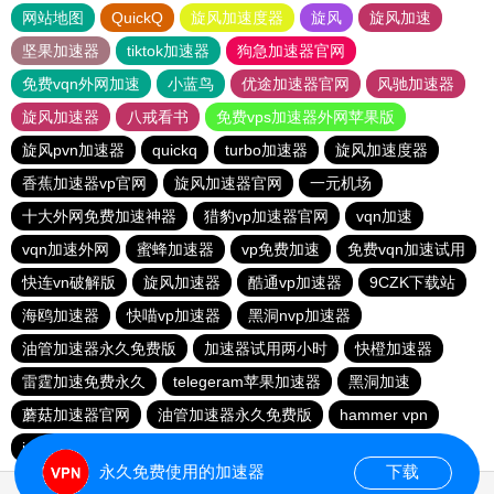
网站地图
QuickQ
旋风加速度器
旋风
旋风加速
坚果加速器
tiktok加速器
狗急加速器官网
免费vqn外网加速
小蓝鸟
优途加速器官网
风驰加速器
旋风加速器
八戒看书
免费vps加速器外网苹果版
旋风pvn加速器
quickq
turbo加速器
旋风加速度器
香蕉加速器vp官网
旋风加速器官网
一元机场
十大外网免费加速神器
猎豹vp加速器官网
vqn加速
vqn加速外网
蜜蜂加速器
vp免费加速
免费vqn加速试用
快连vn破解版
旋风加速器
酷通vp加速器
9CZK下载站
海鸥加速器
快喵vp加速器
黑洞nvp加速器
油管加速器永久免费版
加速器试用两小时
快橙加速器
雷霆加速免费永久
telegeram苹果加速器
黑洞加速
蘑菇加速器官网
油管加速器永久免费版
hammer vpn
ios加速器
黑豹加速器
黑洞加速官网
夏时加速器
永久免费使用的加速器
下载