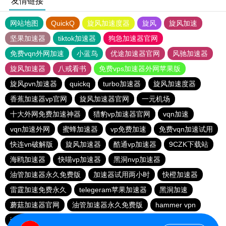
友情链接
网站地图
QuickQ
旋风加速度器
旋风
旋风加速
坚果加速器
tiktok加速器
狗急加速器官网
免费vqn外网加速
小蓝鸟
优途加速器官网
风驰加速器
旋风加速器
八戒看书
免费vps加速器外网苹果版
旋风pvn加速器
quickq
turbo加速器
旋风加速度器
香蕉加速器vp官网
旋风加速器官网
一元机场
十大外网免费加速神器
猎豹vp加速器官网
vqn加速
vqn加速外网
蜜蜂加速器
vp免费加速
免费vqn加速试用
快连vn破解版
旋风加速器
酷通vp加速器
9CZK下载站
海鸥加速器
快喵vp加速器
黑洞nvp加速器
油管加速器永久免费版
加速器试用两小时
快橙加速器
雷霆加速免费永久
telegeram苹果加速器
黑洞加速
蘑菇加速器官网
油管加速器永久免费版
hammer vpn
ios加速器
黑豹加速器
黑洞加速官网
夏时加速器