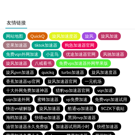
友情链接
网站地图
QuickQ
旋风加速度器
旋风
旋风加速
坚果加速器
tiktok加速器
狗急加速器官网
免费vqn外网加速
小蓝鸟
优途加速器官网
风驰加速器
旋风加速器
八戒看书
免费vps加速器外网苹果版
旋风pvn加速器
quickq
turbo加速器
旋风加速度器
香蕉加速器vp官网
旋风加速器官网
一元机场
十大外网免费加速神器
猎豹vp加速器官网
vqn加速
vqn加速外网
蜜蜂加速器
vp免费加速
免费vqn加速试用
快连vn破解版
旋风加速器
酷通vp加速器
9CZK下载站
海鸥加速器
快喵vp加速器
黑洞nvp加速器
油管加速器永久免费版
加速器试用两小时
快橙加速器