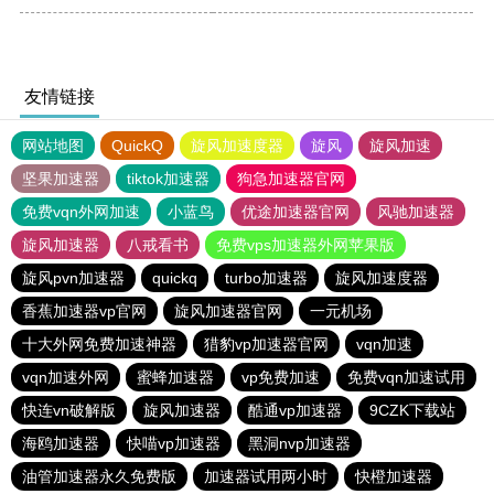
友情链接
网站地图
QuickQ
旋风加速度器
旋风
旋风加速
坚果加速器
tiktok加速器
狗急加速器官网
免费vqn外网加速
小蓝鸟
优途加速器官网
风驰加速器
旋风加速器
八戒看书
免费vps加速器外网苹果版
旋风pvn加速器
quickq
turbo加速器
旋风加速度器
香蕉加速器vp官网
旋风加速器官网
一元机场
十大外网免费加速神器
猎豹vp加速器官网
vqn加速
vqn加速外网
蜜蜂加速器
vp免费加速
免费vqn加速试用
快连vn破解版
旋风加速器
酷通vp加速器
9CZK下载站
海鸥加速器
快喵vp加速器
黑洞nvp加速器
油管加速器永久免费版
加速器试用两小时
快橙加速器