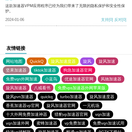
这款加速器VPM应用程序已经为我们带来了无限的隐私保护和安全性保
护。
2024-01-06
支持
[0]
反对
[0]
友情链接
网站地图
QuickQ
旋风加速度器
旋风
旋风加速
坚果加速器
tiktok加速器
狗急加速器官网
免费vqn外网加速
小蓝鸟
优途加速器官网
风驰加速器
旋风加速器
八戒看书
免费vps加速器外网苹果版
旋风pvn加速器
quickq
turbo加速器
旋风加速度器
香蕉加速器vp官网
旋风加速器官网
一元机场
十大外网免费加速神器
猎豹vp加速器官网
vqn加速
vqn加速外网
蜜蜂加速器
vp免费加速
免费vqn加速试用