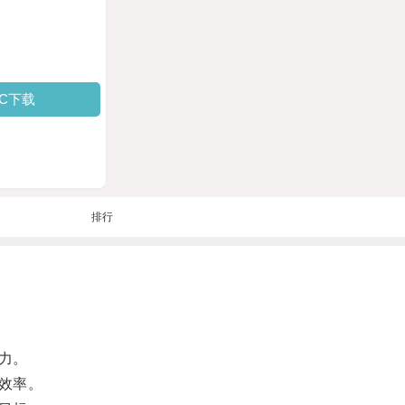
PC下载
排行
力。
效率。