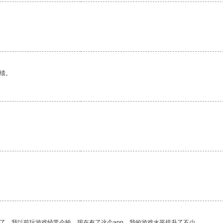
绩。
了。我以前玩游戏经常会输，现在有了这个app，我的游戏水平提升了不少。