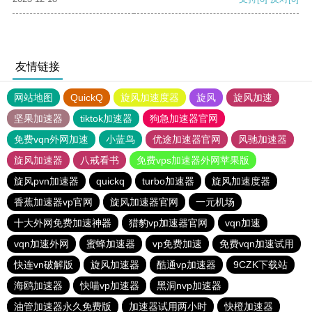
友情链接
网站地图
QuickQ
旋风加速度器
旋风
旋风加速
坚果加速器
tiktok加速器
狗急加速器官网
免费vqn外网加速
小蓝鸟
优途加速器官网
风驰加速器
旋风加速器
八戒看书
免费vps加速器外网苹果版
旋风pvn加速器
quickq
turbo加速器
旋风加速度器
香蕉加速器vp官网
旋风加速器官网
一元机场
十大外网免费加速神器
猎豹vp加速器官网
vqn加速
vqn加速外网
蜜蜂加速器
vp免费加速
免费vqn加速试用
快连vn破解版
旋风加速器
酷通vp加速器
9CZK下载站
海鸥加速器
快喵vp加速器
黑洞nvp加速器
油管加速器永久免费版
加速器试用两小时
快橙加速器