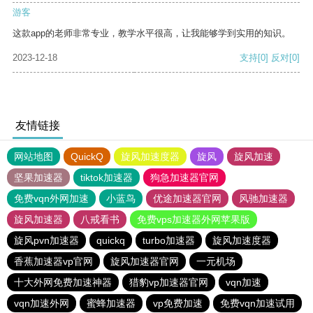
游客
这款app的老师非常专业，教学水平很高，让我能够学到实用的知识。
2023-12-18
支持
[0]
反对
[0]
友情链接
网站地图
QuickQ
旋风加速度器
旋风
旋风加速
坚果加速器
tiktok加速器
狗急加速器官网
免费vqn外网加速
小蓝鸟
优途加速器官网
风驰加速器
旋风加速器
八戒看书
免费vps加速器外网苹果版
旋风pvn加速器
quickq
turbo加速器
旋风加速度器
香蕉加速器vp官网
旋风加速器官网
一元机场
十大外网免费加速神器
猎豹vp加速器官网
vqn加速
vqn加速外网
蜜蜂加速器
vp免费加速
免费vqn加速试用