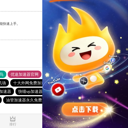
支持
[0]
反对
[0]
能快速上手。
支持
[0]
反对
[0]
鸟
优途加速器官网
风驰加速器
旋风加速器
八戒看书
机场
十大外网免费加速神器
猎豹vp加速器官网
vqn加速
加速器
快喵vp加速器
黑洞nvp加速器
油管加速器永久免费版
hammer vpn
ios加速器
0.805324s
排行
推荐