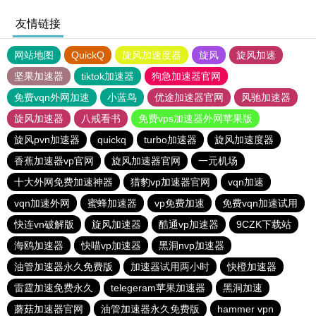
友情链接
网站地图
QuickQ
旋风加速度器
旋风
旋风加速
坚果加速器
tiktok加速器
狗急加速器官网
免费vqn外网加速
小蓝鸟
优途加速器官网
风驰加速器
旋风加速器
八戒看书
免费vps加速器外网苹果版
旋风pvn加速器
quickq
turbo加速器
旋风加速度器
香蕉加速器vp官网
旋风加速器官网
一元机场
十大外网免费加速神器
猎豹vp加速器官网
vqn加速
vqn加速外网
蜜蜂加速器
vp免费加速
免费vqn加速试用
快连vn破解版
旋风加速器
酷通vp加速器
9CZK下载站
海鸥加速器
快喵vp加速器
黑洞nvp加速器
油管加速器永久免费版
加速器试用两小时
快橙加速器
雷霆加速免费永久
telegeram苹果加速器
黑洞加速
蘑菇加速器官网
油管加速器永久免费版
hammer vpn