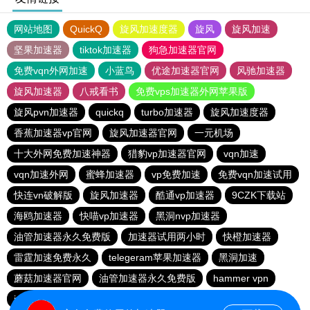
网站地图
QuickQ
旋风加速度器
旋风
旋风加速
坚果加速器
tiktok加速器
狗急加速器官网
免费vqn外网加速
小蓝鸟
优途加速器官网
风驰加速器
旋风加速器
八戒看书
免费vps加速器外网苹果版
旋风pvn加速器
quickq
turbo加速器
旋风加速度器
香蕉加速器vp官网
旋风加速器官网
一元机场
十大外网免费加速神器
猎豹vp加速器官网
vqn加速
vqn加速外网
蜜蜂加速器
vp免费加速
免费vqn加速试用
快连vn破解版
旋风加速器
酷通vp加速器
9CZK下载站
海鸥加速器
快喵vp加速器
黑洞nvp加速器
油管加速器永久免费版
加速器试用两小时
快橙加速器
雷霆加速免费永久
telegeram苹果加速器
黑洞加速
蘑菇加速器官网
油管加速器永久免费版
hammer vpn
ios加速器
黑豹加速器
黑洞加速官网
夏时加速器