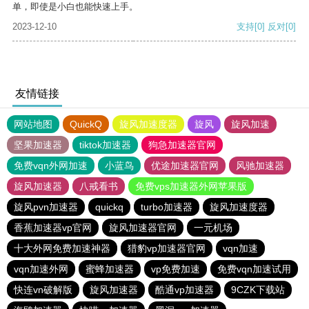
单，即使是小白也能快速上手。
2023-12-10
支持
[0]
反对
[0]
友情链接
网站地图
QuickQ
旋风加速度器
旋风
旋风加速
坚果加速器
tiktok加速器
狗急加速器官网
免费vqn外网加速
小蓝鸟
优途加速器官网
风驰加速器
旋风加速器
八戒看书
免费vps加速器外网苹果版
旋风pvn加速器
quickq
turbo加速器
旋风加速度器
香蕉加速器vp官网
旋风加速器官网
一元机场
十大外网免费加速神器
猎豹vp加速器官网
vqn加速
vqn加速外网
蜜蜂加速器
vp免费加速
免费vqn加速试用
快连vn破解版
旋风加速器
酷通vp加速器
9CZK下载站