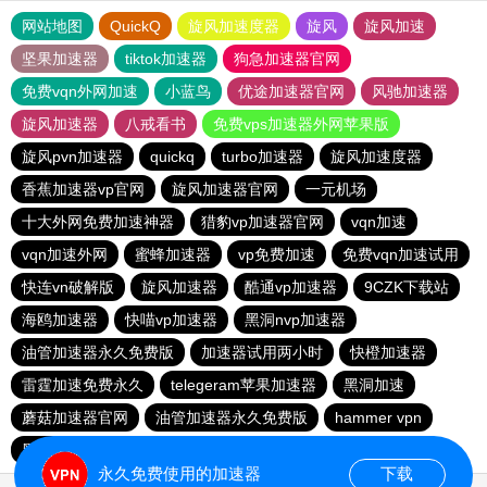
网站地图
QuickQ
旋风加速度器
旋风
旋风加速
坚果加速器
tiktok加速器
狗急加速器官网
免费vqn外网加速
小蓝鸟
优途加速器官网
风驰加速器
旋风加速器
八戒看书
免费vps加速器外网苹果版
旋风pvn加速器
quickq
turbo加速器
旋风加速度器
香蕉加速器vp官网
旋风加速器官网
一元机场
十大外网免费加速神器
猎豹vp加速器官网
vqn加速
vqn加速外网
蜜蜂加速器
vp免费加速
免费vqn加速试用
快连vn破解版
旋风加速器
酷通vp加速器
9CZK下载站
海鸥加速器
快喵vp加速器
黑洞nvp加速器
油管加速器永久免费版
加速器试用两小时
快橙加速器
雷霆加速免费永久
telegeram苹果加速器
黑洞加速
蘑菇加速器官网
油管加速器永久免费版
hammer vpn
黑豹加速器
黑洞加速官网
夏时加速器
永久免费使用的加速器
下载