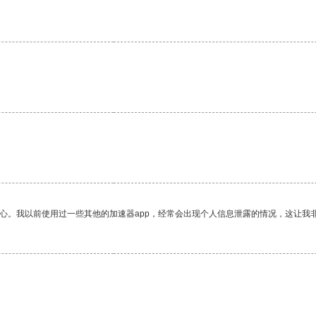
。
放心。我以前使用过一些其他的加速器app，经常会出现个人信息泄露的情况，这让我