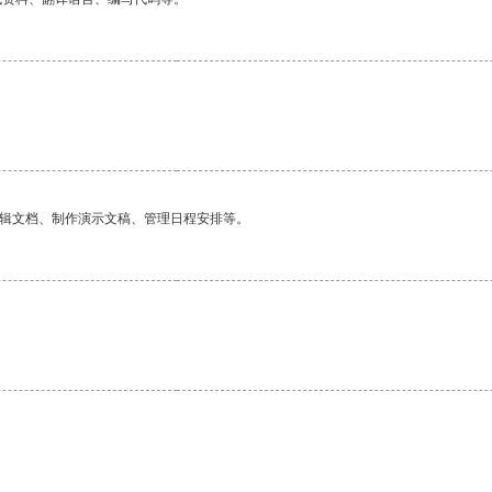
编辑文档、制作演示文稿、管理日程安排等。