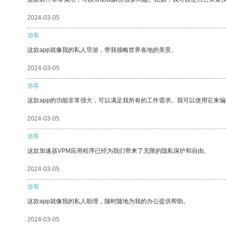
2024-03-05
游客
这款app就像我的私人导游，带我领略世界各地的美景。
2024-03-05
游客
这款app的功能非常强大，可以满足我所有的工作需求。我可以使用它来
2024-03-05
游客
这款加速器VPM应用程序已经为我们带来了无限的隐私保护和自由。
2024-03-05
游客
这款app就像我的私人助理，随时随地为我的办公提供帮助。
2024-03-05