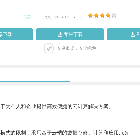
工具
|
时间：2024-03-05
|
卓下载
苹果下载
安卓市场，安全绿色
力于为个人和企业提供高效便捷的云计算解决方案。
算模式的限制，采用基于云端的数据存储、计算和应用服务。