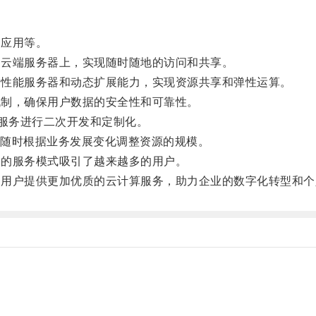
云应用等。
的云端服务器上，实现随时随地的访问和共享。
高性能服务器和动态扩展能力，实现资源共享和弹性运算。
机制，确保用户数据的安全性和可靠性。
云服务进行二次开发和定制化。
随时根据业务发展变化调整资源的规模。
捷的服务模式吸引了越来越多的用户。
为用户提供更加优质的云计算服务，助力企业的数字化转型和个