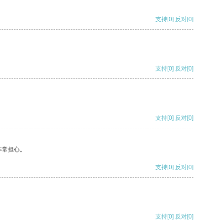
支持
[0]
反对
[0]
支持
[0]
反对
[0]
支持
[0]
反对
[0]
非常担心。
支持
[0]
反对
[0]
支持
[0]
反对
[0]