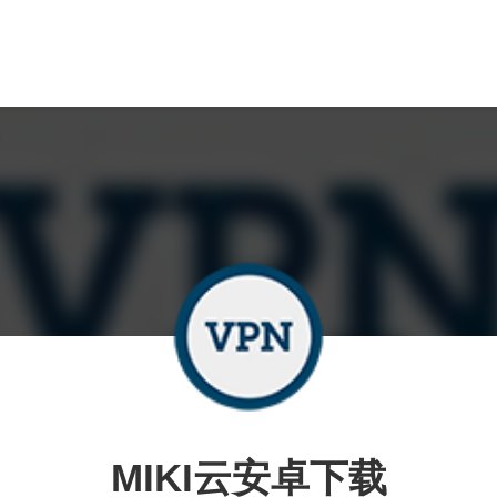
MIKI云安卓下载