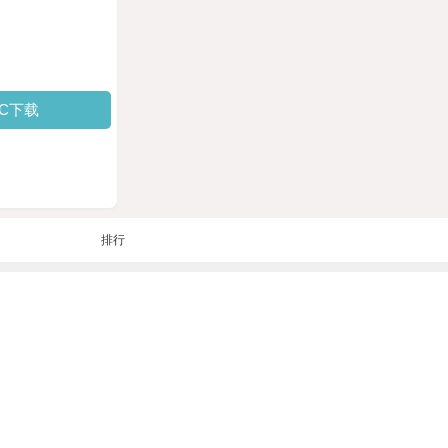
PC下载
排行