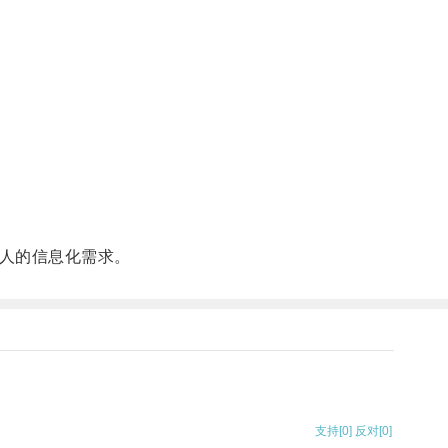
人的信息化需求。
支持
[0]
反对
[0]