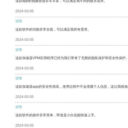
这款app的视频资源非常丰富，可以满足我不同的娱乐需求。
2024-03-05
游客
这款软件的功能非常全面，可以满足我所有需求。
2024-03-05
游客
这款加速器VPM应用程序已经为我们带来了无限的隐私保护和安全性保护
2024-03-05
游客
这款加速器app的安全性很高，使用过程中不会泄露个人信息，这让我很
2024-03-05
游客
这款软件的操作非常简单，即使是小白也能快速上手。
2024-03-05