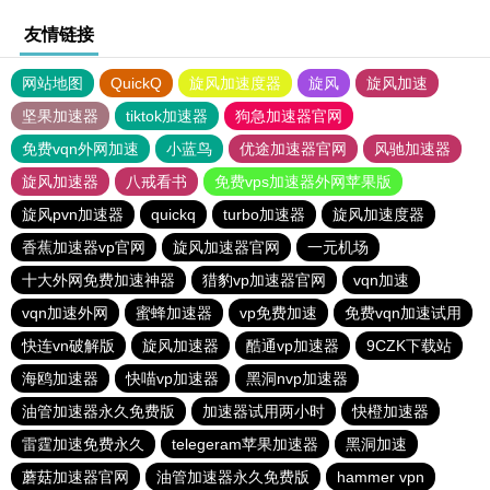
友情链接
网站地图
QuickQ
旋风加速度器
旋风
旋风加速
坚果加速器
tiktok加速器
狗急加速器官网
免费vqn外网加速
小蓝鸟
优途加速器官网
风驰加速器
旋风加速器
八戒看书
免费vps加速器外网苹果版
旋风pvn加速器
quickq
turbo加速器
旋风加速度器
香蕉加速器vp官网
旋风加速器官网
一元机场
十大外网免费加速神器
猎豹vp加速器官网
vqn加速
vqn加速外网
蜜蜂加速器
vp免费加速
免费vqn加速试用
快连vn破解版
旋风加速器
酷通vp加速器
9CZK下载站
海鸥加速器
快喵vp加速器
黑洞nvp加速器
油管加速器永久免费版
加速器试用两小时
快橙加速器
雷霆加速免费永久
telegeram苹果加速器
黑洞加速
蘑菇加速器官网
油管加速器永久免费版
hammer vpn