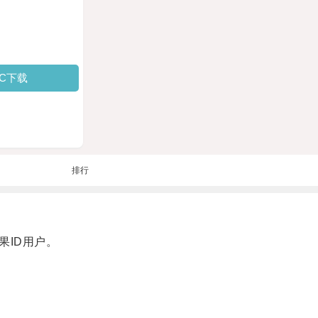
PC下载
排行
ID用户。