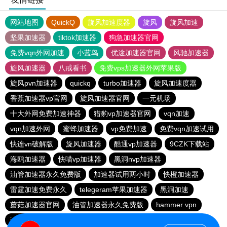
网站地图
QuickQ
旋风加速度器
旋风
旋风加速
坚果加速器
tiktok加速器
狗急加速器官网
免费vqn外网加速
小蓝鸟
优途加速器官网
风驰加速器
旋风加速器
八戒看书
免费vps加速器外网苹果版
旋风pvn加速器
quickq
turbo加速器
旋风加速度器
香蕉加速器vp官网
旋风加速器官网
一元机场
十大外网免费加速神器
猎豹vp加速器官网
vqn加速
vqn加速外网
蜜蜂加速器
vp免费加速
免费vqn加速试用
快连vn破解版
旋风加速器
酷通vp加速器
9CZK下载站
海鸥加速器
快喵vp加速器
黑洞nvp加速器
油管加速器永久免费版
加速器试用两小时
快橙加速器
雷霆加速免费永久
telegeram苹果加速器
黑洞加速
蘑菇加速器官网
油管加速器永久免费版
hammer vpn
ios加速器
黑豹加速器
黑洞加速官网
夏时加速器