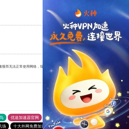
支持
[0]
反对
[0]
支持
[0]
反对
[0]
速慢而无法正常使用网络，现在有了这个app，我再也不用担心了。
支持
[0]
反对
[0]
鸟
优途加速器官网
风驰加速器
旋风加速器
八戒看书
机场
十大外网免费加速神器
猎豹vp加速器官网
vqn加速