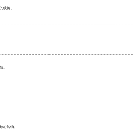
区的线路。
情。
够放心购物。