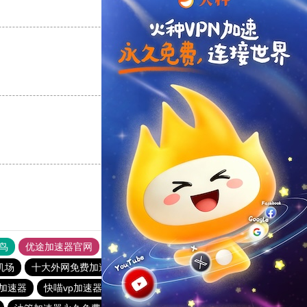
支持
[0]
反对
[0]
支持
[0]
反对
[0]
支持
[0]
反对
[0]
鸟
优途加速器官网
风驰加速器
旋风加速器
八戒看书
机场
十大外网免费加速神器
猎豹vp加速器官网
vqn加速
加速器
快喵vp加速器
黑洞nvp加速器