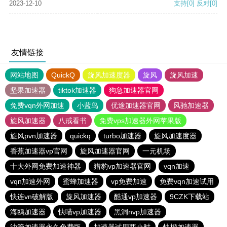
2023-12-10
支持
[0]
反对
[0]
友情链接
网站地图
QuickQ
旋风加速度器
旋风
旋风加速
坚果加速器
tiktok加速器
狗急加速器官网
免费vqn外网加速
小蓝鸟
优途加速器官网
风驰加速器
旋风加速器
八戒看书
免费vps加速器外网苹果版
旋风pvn加速器
quickq
turbo加速器
旋风加速度器
香蕉加速器vp官网
旋风加速器官网
一元机场
十大外网免费加速神器
猎豹vp加速器官网
vqn加速
vqn加速外网
蜜蜂加速器
vp免费加速
免费vqn加速试用
快连vn破解版
旋风加速器
酷通vp加速器
9CZK下载站
海鸥加速器
快喵vp加速器
黑洞nvp加速器